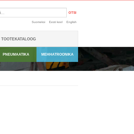
OTSI
Suomeksi
Eesti keel
English
TOOTEKATALOOG
PNEUMAATIKA
MEHHATROONIKA