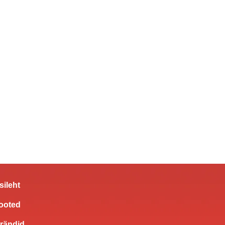
sileht
ooted
rändid