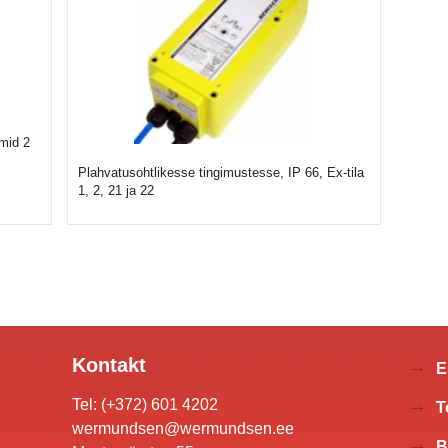
mid 2
Plahvatusohtlikesse tingimustesse, IP 66, Ex-tila
1, 2, 21 ja 22
Kontakt
E
Tel: (+372) 601 4202
T
wermundsen@wermundsen.ee
B