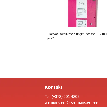
Plahvatusohtlikesse tingimustesse, Ex-ruu
ja 22
Kontakt
Tel: (+372) 601 4202
wermundsen@wermundsen.ee