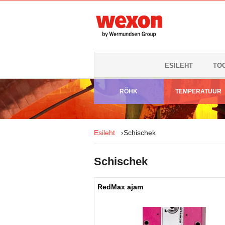
ESILEHT
TO
RÕHK
TEMPERATUUR
Esileht
›
Schischek
Schischek
RedMax ajam